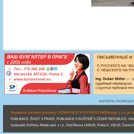
БАННЕРЫ РАЗМЕЩЕНЫ
Všeobecné obchodní podmínky VYDAVATELSTVÍ EX PRESS MEDIA spol. s r.o. pro inz
PUBLIKACE: ŽIVOT V PRAZE. PUBLIKACE V RUŠTINĚ V ČESKÉ REPUBLICE. Všechn
Vydavatel: ExPress Media spol. s r.o., Petržílkova 1436/35, Praha 5, 158 00, Česká