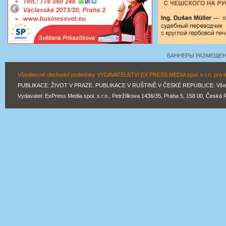
БАННЕРЫ РАЗМЕЩЕНЫ
Všeobecné obchodní podmínky VYDAVATELSTVÍ EX PRESS MEDIA spol. s r.o. pro inz
PUBLIKACE: ŽIVOT V PRAZE. PUBLIKACE V RUŠTINĚ V ČESKÉ REPUBLICE. Všechn
Vydavatel: ExPress Media spol. s r.o., Petržílkova 1436/35, Praha 5, 158 00, Česká