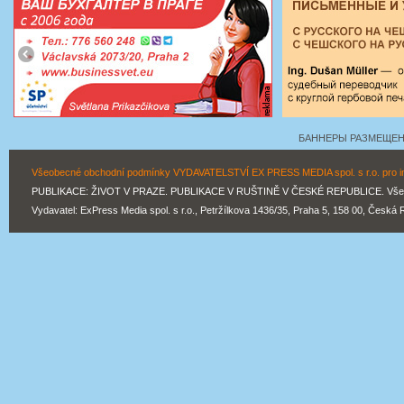
БАННЕРЫ РАЗМЕЩЕНЫ
Všeobecné obchodní podmínky VYDAVATELSTVÍ EX PRESS MEDIA spol. s r.o. pro inz
PUBLIKACE: ŽIVOT V PRAZE. PUBLIKACE V RUŠTINĚ V ČESKÉ REPUBLICE. Všechn
Vydavatel: ExPress Media spol. s r.o., Petržílkova 1436/35, Praha 5, 158 00, Česká