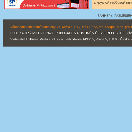
БАННЕРЫ РАЗМЕЩЕНЫ
Všeobecné obchodní podmínky VYDAVATELSTVÍ EX PRESS MEDIA spol. s r.o. pro inz
PUBLIKACE: ŽIVOT V PRAZE. PUBLIKACE V RUŠTINĚ V ČESKÉ REPUBLICE. Všechn
Vydavatel: ExPress Media spol. s r.o., Petržílkova 1436/35, Praha 5, 158 00, Česká