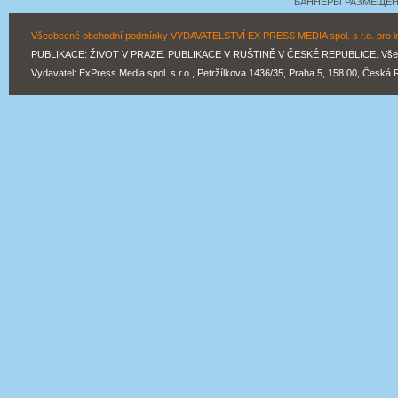
БАННЕРЫ РАЗМЕЩЕНЫ
Všeobecné obchodní podmínky VYDAVATELSTVÍ EX PRESS MEDIA spol. s r.o. pro inz
PUBLIKACE: ŽIVOT V PRAZE. PUBLIKACE V RUŠTINĚ V ČESKÉ REPUBLICE. Všechn
Vydavatel: ExPress Media spol. s r.o., Petržílkova 1436/35, Praha 5, 158 00, Česká