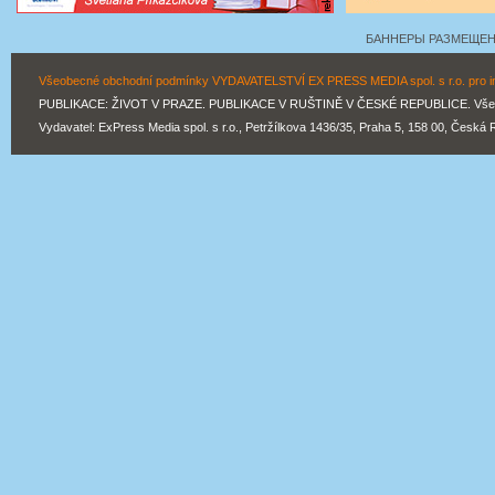
БАННЕРЫ РАЗМЕЩЕНЫ
Všeobecné obchodní podmínky VYDAVATELSTVÍ EX PRESS MEDIA spol. s r.o. pro inz
PUBLIKACE: ŽIVOT V PRAZE. PUBLIKACE V RUŠTINĚ V ČESKÉ REPUBLICE. Všechn
Vydavatel: ExPress Media spol. s r.o., Petržílkova 1436/35, Praha 5, 158 00, Česká