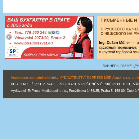
БАННЕРЫ РАЗМЕЩЕНЫ
Všeobecné obchodní podmínky VYDAVATELSTVÍ EX PRESS MEDIA spol. s r.o. pro inz
PUBLIKACE: ŽIVOT V PRAZE. PUBLIKACE V RUŠTINĚ V ČESKÉ REPUBLICE. Všechn
Vydavatel: ExPress Media spol. s r.o., Petržílkova 1436/35, Praha 5, 158 00, Česká